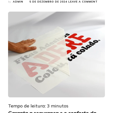
ON
by
ADMIN
5 DE DEZEMBRO DE 2024
LEAVE A COMMENT
VOCÊ
ESTÁ
PREPARA
MÁSCARA
DE
VINIL
SÃO
A
SOLUÇÃO
QUE
SUA
EQUIPE
PRECISA
Tempo de leitura:
3
minutos
Garanta a segurança e o conforto da