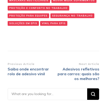
MÁSCARAS REUTILIZÁVEIS
NOVVA MÍDIA SUPRIMENTOS
PROTEÇÃO E CONFORTO NO TRABALHO
PROTEÇÃO PARA EQUIPES
SEGURANÇA NO TRABALHO
SOLUÇÕES EM EPIS
VINIL PARA EPIS
Post
Previous Article
Next Article
Saiba onde encontrar
Adesivos refletivos
Navigation
rolo de adesivo vinil
para carros: quais são
os melhores?
Looking
for
Something?