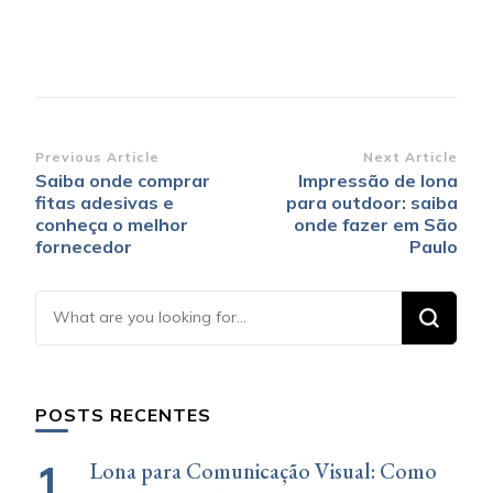
Post
Previous Article
Next Article
Saiba onde comprar
Impressão de lona
Navigation
fitas adesivas e
para outdoor: saiba
conheça o melhor
onde fazer em São
fornecedor
Paulo
Looking
for
Something?
POSTS RECENTES
Lona para Comunicação Visual: Como