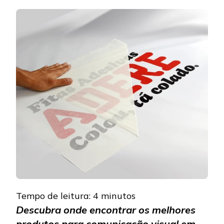
OS
MELHORES
PRODUTOS
PARA
COMUNICAÇÃ
VISUAL
Tempo de leitura:
4
minutos
Descubra onde encontrar os melhores
produtos para comunicação visual em