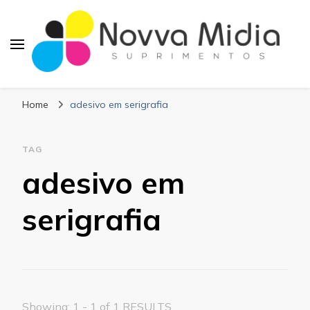
Blog Novva Midia
Líder em Suprimentos Adesivos
Suprimentos
Home
adesivo em serigrafia
TAG
adesivo em
serigrafia
Showing: 1 - 1 of 1 RESULTS