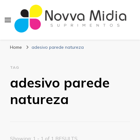
Blog Novva Midia
Líder em Suprimentos Adesivos
Suprimentos
Home
adesivo parede natureza
TAG
adesivo parede
natureza
Showing: 1 - 1 of 1 RESULTS