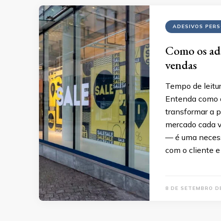
ADESIVOS PER
Como os ade
vendas
Tempo de leitur
Entenda como a
transformar a p
mercado cada v
— é uma necessi
com o cliente e
8 DE SETEMBRO D