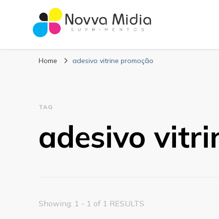
Blog Novva Midi
Líder em Suprimentos Adesivos
Home
adesivo vitrine promoção
TAG
adesivo vitr
Showing: 1 - 1 of 1 RESULTS