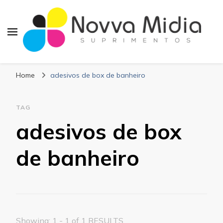
Blog Novva Midia
Líder em Suprimentos Adesivos
Suprimentos
Home
adesivos de box de banheiro
TAG
adesivos de box
de banheiro
Showing: 1 - 1 of 1 RESULTS