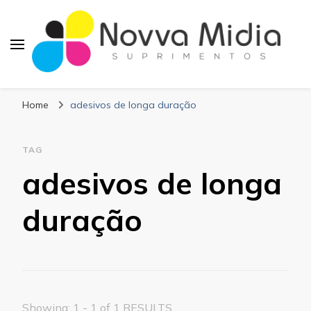
Blog Novva Midia
Líder em Suprimentos Adesivos
Suprimentos
Home
adesivos de longa duração
TAG
adesivos de longa
duração
Showing: 1 - 1 of 1 RESULTS