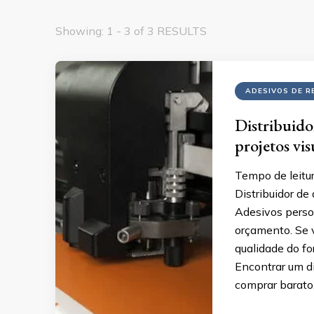
Showing: 1 - 3 of 3 RESULTS
ADESIVOS DE R
Distribuido
projetos vis
Tempo de leitur
Distribuidor de
Adesivos person
orçamento. Se 
qualidade do fo
Encontrar um di
comprar barato,