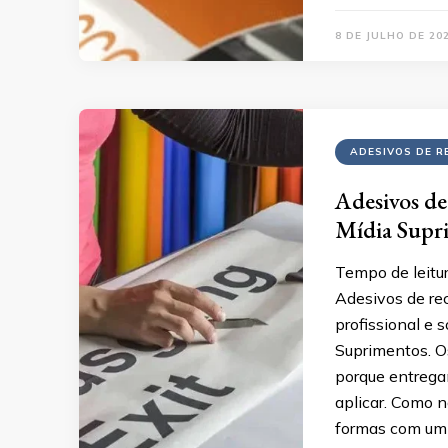
8 DE JULHO DE 20
ADESIVOS DE R
Adesivos de
Mídia Supr
Tempo de leitur
Adesivos de rec
profissional e
Suprimentos. O
porque entregam
aplicar. Como n
formas com um 