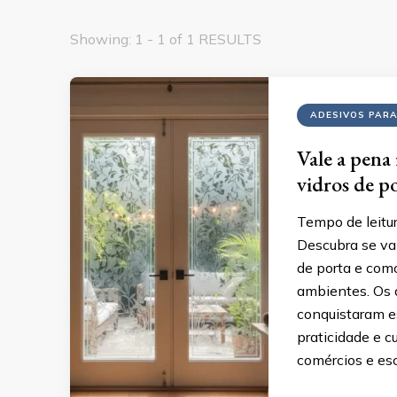
Showing: 1 - 1 of 1 RESULTS
ADESIVOS PARA
Vale a pena 
vidros de p
Tempo de leitur
Descubra se val
de porta e como
ambientes. Os a
conquistaram es
praticidade e 
comércios e esc