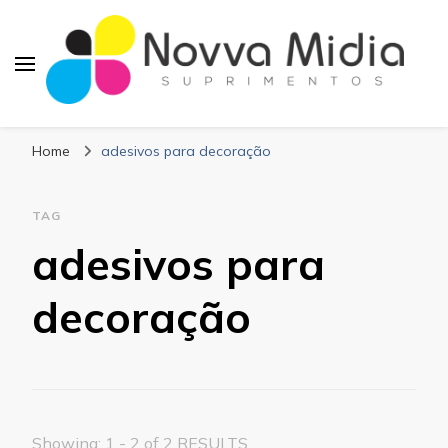
Blog Novva Midia
Líder em Suprimentos Adesivos
Suprimentos
Home
adesivos para decoração
TAG
adesivos para
decoração
Showing: 1 - 2 of 2 RESULTS