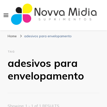
Blog Novva Midia
Líder em Suprimentos Adesivos
Suprimentos
Home
adesivos para envelopamento
TAG
adesivos para
envelopamento
Showing: 1 - 1 of 1 RESULTS