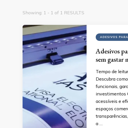
Showing: 1 - 1 of 1 RESULTS
ADESIVOS PARA
Adesivos pa
sem gastar 
Tempo de leitur
Descubra como 
funcionais, ga
investimentos 
acessíveis e ef
espaços comerc
transparências
a …