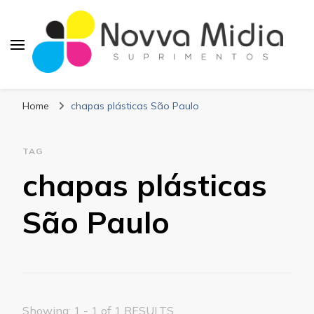
Blog Novva Midia
Líder em Suprimentos Adesivos
Suprimentos
Home
chapas plásticas São Paulo
TAG
chapas plásticas
São Paulo
Showing: 1 - 1 of 1 RESULTS