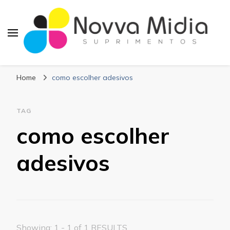
Blog Novva Midia
Líder em Suprimentos Adesivos
Suprimentos
Home
como escolher adesivos
TAG
como escolher
adesivos
Showing: 1 - 1 of 1 RESULTS