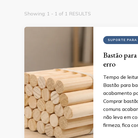
Showing: 1 - 1 of 1 RESULTS
SUPORTE PARA
Bastão para
erro
Tempo de leitur
Bastão para ba
acabamento par
Comprar bastão
comuns acabam 
não leva em co
firmeza, fica 