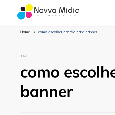
Blog Novva Midi
Líder em Suprimentos Adesivos
Home
como escolher bastão para banner
TAG
como escolh
banner