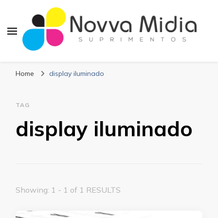
Blog Novva Midia
Líder em Suprimentos Adesivos
Suprimentos
Home
display iluminado
TAG
display iluminado
Showing: 1 - 1 of 1 RESULTS