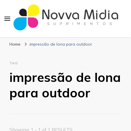
Blog Novva Midia
Líder em Suprimentos Adesivos
Suprimentos
Home
impressão de lona para outdoor
TAG
impressão de lona
para outdoor
Showing: 1 - 1 of 1 RESULTS