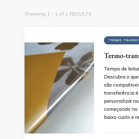
Showing: 1 - 1 of 1 RESULTS
TERMO TRANSF
Termo-transf
Tempo de leitur
Descubra o que 
são compatíveis
transferência é
personalizar ro
começando no u
baixo custo e r