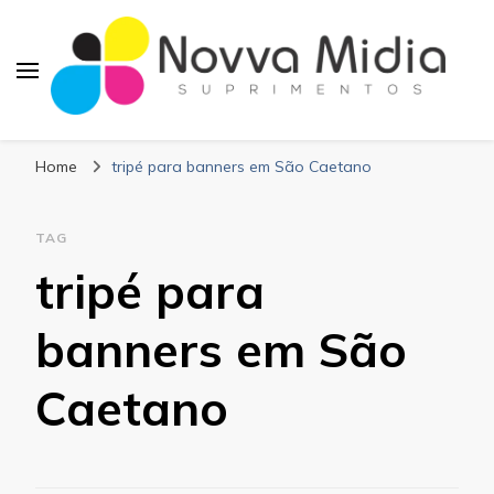
Blog Novva Midia
Líder em Suprimentos Adesivos
Suprimentos
Home
tripé para banners em São Caetano
TAG
tripé para
banners em São
Caetano