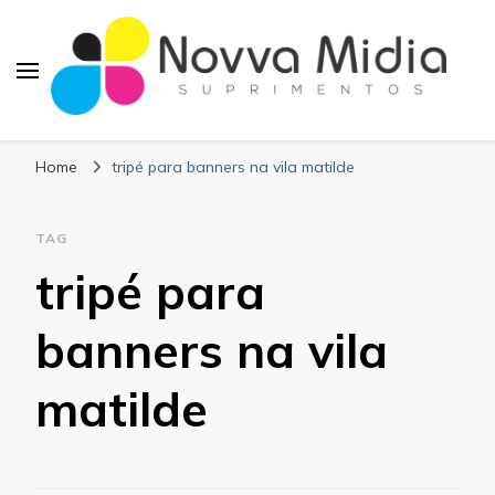
Blog Novva Midia
Líder em Suprimentos Adesivos
Suprimentos
Home
tripé para banners na vila matilde
TAG
tripé para
banners na vila
matilde