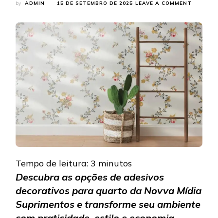
ON
by
ADMIN
15 DE SETEMBRO DE 2025
LEAVE A COMMENT
CONHEÇ
AS
OPÇÕES
DE
ADESIVO
DECORA
PARA
QUARTO
DA
NOVVA
MÍDIA
SUPRIM
Tempo de leitura:
3
minutos
Descubra as opções de adesivos
decorativos para quarto da Novva Mídia
Suprimentos e transforme seu ambiente
com praticidade, estilo e economia.