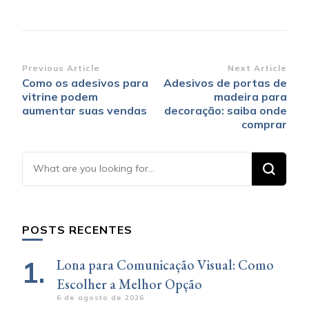
Post
Previous Article
Next Article
Como os adesivos para
Adesivos de portas de
Navigation
vitrine podem
madeira para
aumentar suas vendas
decoração: saiba onde
comprar
Looking
for
Something?
POSTS RECENTES
Lona para Comunicação Visual: Como
Escolher a Melhor Opção
6 de agosto de 2026